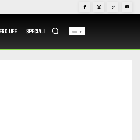
ERD LIFE
SPECIALI
+