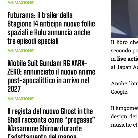
ANIMAZIONE
Futurama: il trailer della
Stagione 14 anticipa nuove follie
spaziali e Hulu annuncia anche
tre episodi speciali
Il libro ch
secondo pos
ANIMAZIONE
in
live act
Mobile Suit Gundam RG XARX-
al Japan A
ZERO: annunciato il nuovo anime
post-apocalittico in arrivo nel
Anche l’o
2027
Google.
ANIMAZIONE
Il lungomet
Il regista del nuovo Ghost in the
design dei
Shell racconta come “pregasse”
musiche ch
Masamune Shirow durante
l’adattamento del manga