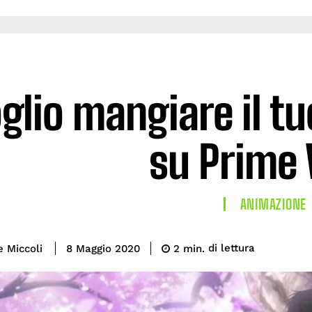
glio mangiare il t
su Prime 
ANIMAZIONE
di lettura
e Miccoli
2
min.
8 Maggio 2020