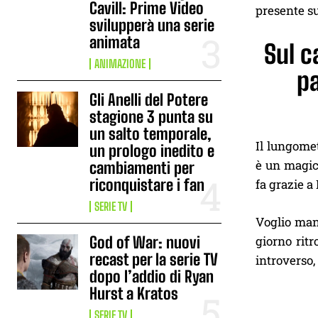
Cavill: Prime Video
presente su
svilupperà una serie
animata
Sul c
ANIMAZIONE
pa
Gli Anelli del Potere
stagione 3 punta su
un salto temporale,
Il lungome
un prologo inedito e
è un magic
cambiamenti per
riconquistare i fan
fa grazie a
SERIE TV
Voglio mang
God of War: nuovi
giorno rit
recast per la serie TV
introverso,
dopo l’addio di Ryan
Hurst a Kratos
SERIE TV