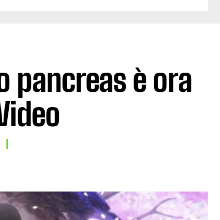
uo pancreas è ora
Video