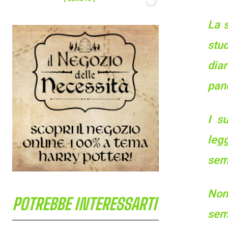
La s
stud
dia
pan
I s
legg
sem
Nono
POTREBBE INTERESSARTI
sem