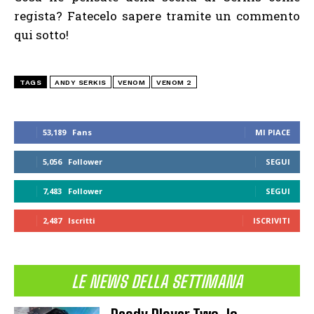
regista? Fatecelo sapere tramite un commento
qui sotto!
TAGS
ANDY SERKIS
VENOM
VENOM 2
53,189
Fans
MI PIACE
5,056
Follower
SEGUI
7,483
Follower
SEGUI
2,487
Iscritti
ISCRIVITI
LE NEWS DELLA SETTIMANA