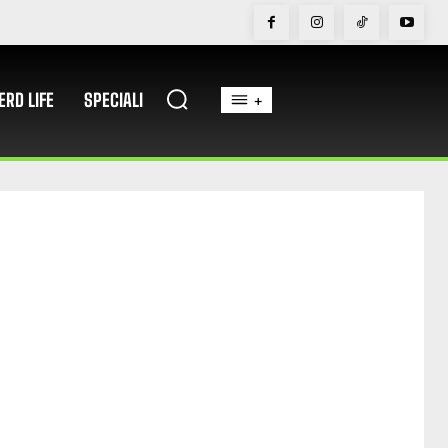
ERD LIFE
SPECIALI
+