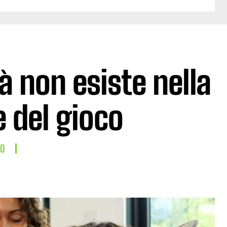
à non esiste nella
 del gioco
LO