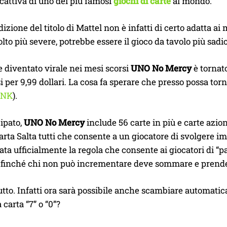
cattiva di uno dei più famosi
giochi di carte
al mondo.
izione del titolo di Mattel non è infatti di certo adatta ai 
lto più severe, potrebbe essere il gioco da tavolo più sad
 diventato virale nei mesi scorsi
UNO No Mercy
è tornato
i per 9,99 dollari. La cosa fa sperare che presso possa t
INK
).
ipato,
UNO No Mercy
include 56 carte in più e carte azi
arta Salta tutti che consente a un giocatore di svolgere i
a ufficialmente la regola che consente ai giocatori di “pas
 finché chi non può incrementare deve sommare e prendere
tto. Infatti ora sarà possibile anche scambiare automati
 carta “7” o “0”?