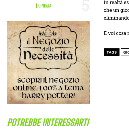
In realtà e
CINEMA
che un gioc
eliminando 
E voi cosa 
TAGS
GI
POTREBBE INTERESSARTI