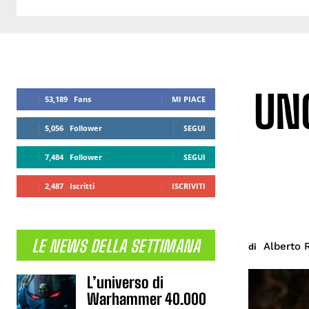
UNO
53,189
Fans
MI PIACE
5,056
Follower
SEGUI
7,484
Follower
SEGUI
2,487
Iscritti
ISCRIVITI
LE NEWS DELLA SETTIMANA
Alberto 
di
L’universo di
Warhammer 40.000