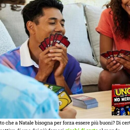
tto che a Natale bisogna per forza essere più buoni? Di cer