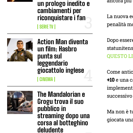
ancora più 
un prologo inedito e
cambiamenti per
La nuova ed
riconquistare i fan
penalità mo
SERIE TV
Dopo essere
Action Man diventa
statunitens
un film: Hasbro
punta sul
QUESTO L
leggendario
giocattolo inglese
Come antic
CINEMA
+10
e una c
implementat
The Mandalorian e
successivo
Grogu trova il suo
pubblico in
Ma non è tu
streaming dopo una
giocata una
corsa al botteghino
deludente