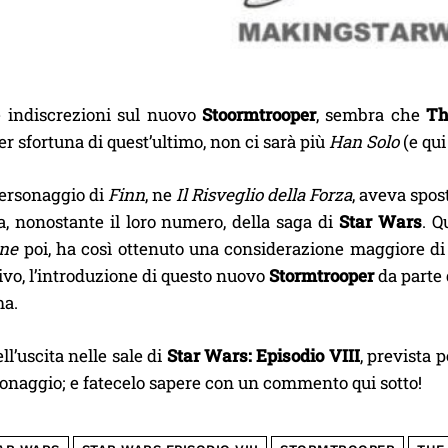
e indiscrezioni sul nuovo
Stoormtrooper
, sembra che
The
er sfortuna di quest’ultimo, non ci sarà più
Han Solo
(e qui
personaggio di
Finn
, ne
Il Risveglio della Forza
, aveva spos
a, nonostante il loro numero, della saga di
Star Wars
. Q
ine
poi, ha così ottenuto una considerazione maggiore di 
vo, l’introduzione di questo nuovo
Stormtrooper
da parte 
ma.
ll’uscita nelle sale di
Star Wars: Episodio VIII
, prevista p
onaggio; e fatecelo sapere con un commento qui sotto!