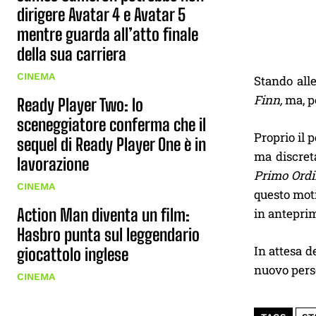
dirigere Avatar 4 e Avatar 5
mentre guarda all’atto finale
della sua carriera
CINEMA
Stando all
Finn,
ma, p
Ready Player Two: lo
sceneggiatore conferma che il
Proprio il 
sequel di Ready Player One è in
ma discret
lavorazione
Primo Ord
CINEMA
questo moti
Action Man diventa un film:
in antepri
Hasbro punta sul leggendario
In attesa de
giocattolo inglese
nuovo pers
CINEMA