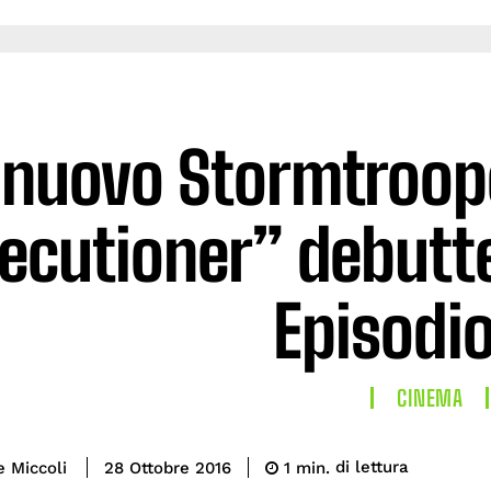
 nuovo Stormtroop
ecutioner” debutte
Episodio 
CINEMA
di lettura
e Miccoli
1
min.
28 Ottobre 2016