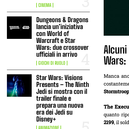
CINEMA
Dungeons & Dragons
lancia un’iniziativa
con World of
Warcraft e Star
Alcuni
Wars: due crossover
ufficiali in arrivo
Wars: 
GIOCHI DI RUOLO
Manca anco
Star Wars: Visions
costanteme
Presents – The Ninth
Jedi si mostra con il
Stormtroop
trailer finale e
prepara una nuova
The Execu
era dei Jedi su
quanto rip
Disney+
2199
, il s
ANIMAZIONE