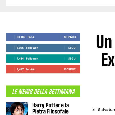
Un
53,189
Fans
MI PIACE
5,056
Follower
SEGUI
Ex
7,484
Follower
SEGUI
2,487
Iscritti
ISCRIVITI
LE NEWS DELLA SETTIMANA
Harry Potter e la
Salvator
di
Pietra Filosofale