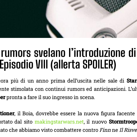
 rumors svelano l’introduzione d
Episodio VIII (allerta SPOILER)
ra più di un anno prima dell’uscita nelle sale di
Star
nte stimolata con continui rumors ed anticipazioni. L’u
er
pronta a fare il suo ingresso in scena.
tioner
, il Boia, dovrebbe essere la nuova figura facente 
ortato dal sito
makingstarwars.net
, il nuovo
Stormtroop
oldato che abbiamo visto combattere contro
Finn
ne
Il Risv