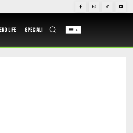
ERD LIFE
SPECIALI
+