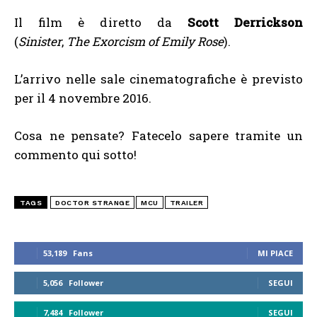
Il film è diretto da
Scott Derrickson
(
Sinister
,
The Exorcism of Emily Rose
).
L’arrivo nelle sale cinematografiche è previsto
per il 4 novembre 2016.
Cosa ne pensate? Fatecelo sapere tramite un
commento qui sotto!
TAGS
DOCTOR STRANGE
MCU
TRAILER
53,189
Fans
MI PIACE
5,056
Follower
SEGUI
7,484
Follower
SEGUI