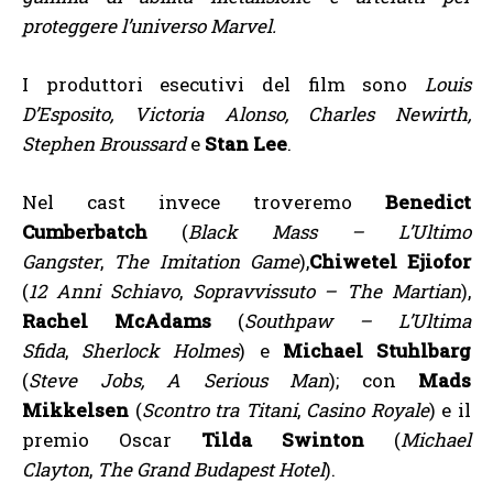
proteggere l’universo Marvel.
I produttori esecutivi del film sono
Louis
D’Esposito, Victoria Alonso, Charles Newirth,
Stephen Broussard
e
Stan Lee
.
Nel cast invece troveremo
Benedict
Cumberbatch
(
Black Mass – L’Ultimo
Gangster
,
The Imitation Game
),
Chiwetel Ejiofor
(
12 Anni Schiavo
,
Sopravvissuto – The Martian
),
Rachel McAdams
(
Southpaw – L’Ultima
Sfida
,
Sherlock Holmes
) e
Michael Stuhlbarg
(
Steve Jobs, A Serious Man
); con
Mads
Mikkelsen
(
Scontro tra Titani
,
Casino Royale
) e il
premio Oscar
Tilda Swinton
(
Michael
Clayton
,
The
Grand Budapest Hotel
).