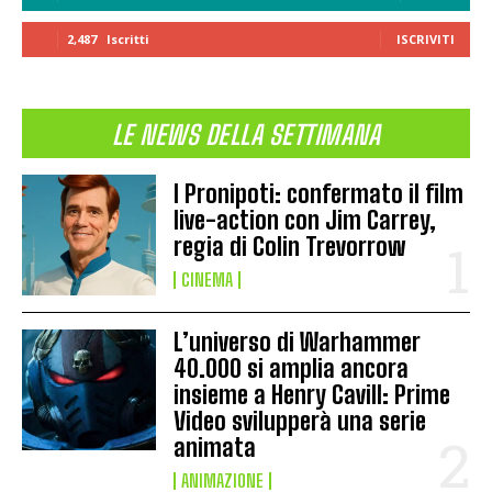
2,487
Iscritti
ISCRIVITI
LE NEWS DELLA SETTIMANA
I Pronipoti: confermato il film
live-action con Jim Carrey,
regia di Colin Trevorrow
CINEMA
L’universo di Warhammer
40.000 si amplia ancora
insieme a Henry Cavill: Prime
Video svilupperà una serie
animata
ANIMAZIONE