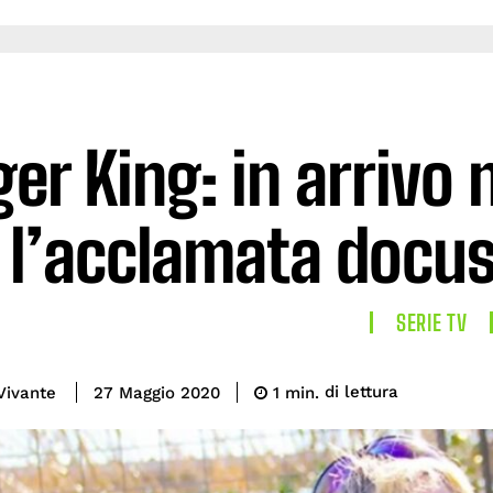
ger King: in arrivo
l’acclamata docuse
SERIE TV
di lettura
Vivante
1
min.
27 Maggio 2020