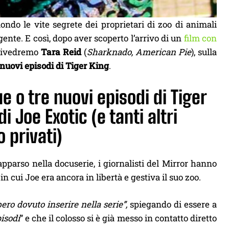
ndo le vite segrete dei proprietari di zoo di animali
gente. E così, dopo aver scoperto l’arrivo di un
film con
 rivedremo
Tara Reid
(
Sharknado, American Pie
), sulla
 nuovi episodi di Tiger King
.
e o tre nuovi episodi di Tiger
di Joe Exotic (e tanti altri
o privati)
apparso nella docuserie, i giornalisti del Mirror hanno
in cui Joe era ancora in libertà e gestiva il suo zoo.
ero dovuto inserire nella serie”,
spiegando di essere a
pisodi
” e che il colosso si è già messo in contatto diretto