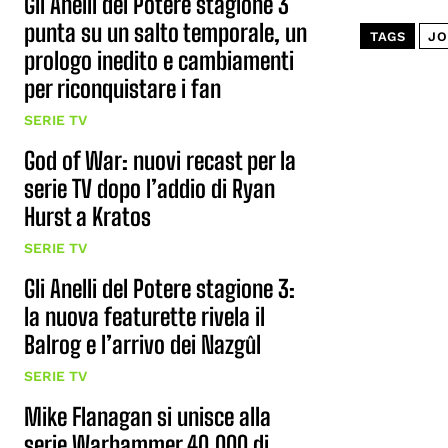
Gli Anelli del Potere stagione 3
punta su un salto temporale, un
TAGS
JO
prologo inedito e cambiamenti
per riconquistare i fan
SERIE TV
God of War: nuovi recast per la
serie TV dopo l’addio di Ryan
Hurst a Kratos
SERIE TV
Gli Anelli del Potere stagione 3:
la nuova featurette rivela il
Balrog e l’arrivo dei Nazgûl
SERIE TV
Mike Flanagan si unisce alla
serie Warhammer 40,000 di