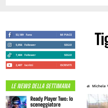
Ti
53,189
Fans
MI PIACE
5,056
Follower
SEGUI
7,484
Follower
SEGUI
2,487
Iscritti
ISCRIVITI
LE NEWS DELLA SETTIMANA
Michele 
di
Ready Player Two: lo
sceneggiatore