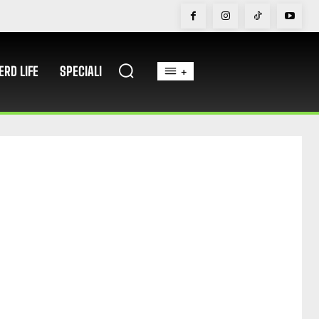
ERD LIFE
SPECIALI
+