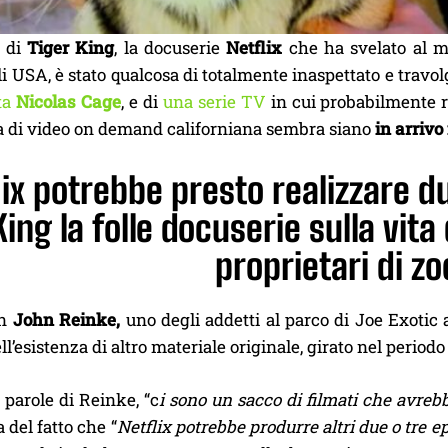
o di
Tiger King
, la docuserie
Netflix
che ha svelato al mo
li USA, è stato qualcosa di totalmente inaspettato e travol
ta
Nicolas Cage
, e di
una serie TV
in cui probabilmente
a di video on demand californiana sembra siano
in arrivo
ix potrebbe presto realizzare du
King la folle docuserie sulla vita 
proprietari di zo
on
John Reinke,
uno degli addetti al parco di Joe Exotic 
l’esistenza di altro materiale originale, girato nel periodo 
 parole di Reinke, “c
i sono un sacco di filmati che avrebb
del fatto che “
Netflix potrebbe produrre altri due o tre e