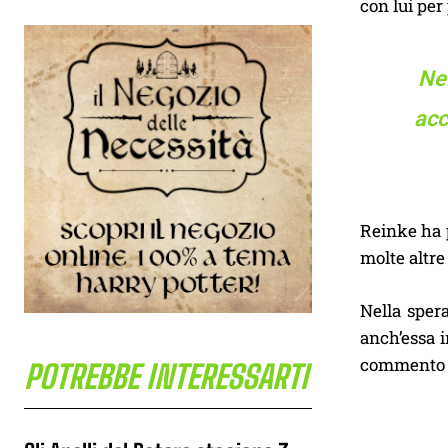
con lui per
Nel
acc
Reinke ha p
molte altre
Nella sper
anch’essa 
commento q
POTREBBE INTERESSARTI