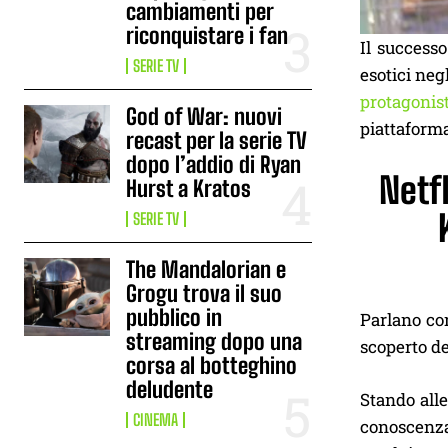
cambiamenti per
riconquistare i fan
Il success
SERIE TV
esotici neg
protagonis
God of War: nuovi
piattaform
recast per la serie TV
dopo l’addio di Ryan
Netfl
Hurst a Kratos
SERIE TV
The Mandalorian e
Grogu trova il suo
pubblico in
Parlano c
streaming dopo una
scoperto del
corsa al botteghino
deludente
Stando alle
CINEMA
conoscenza 