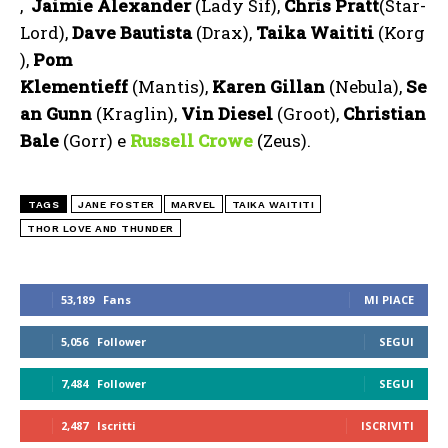
,
Jaimie
Alexander
(Lady Sif),
Chris Pratt
(Star-
Lord),
Dave
Bautista
(Drax),
Taika
Waititi
(Korg
),
Pom
Klementieff
(Mantis),
Karen
Gillan
(Nebula),
Se
an Gunn
(Kraglin),
Vin Diesel
(Groot),
Christian
Bale
(Gorr) e
Russell
Crowe
(Zeus).
TAGS
JANE FOSTER
MARVEL
TAIKA WAITITI
THOR LOVE AND THUNDER
53,189
Fans
MI PIACE
5,056
Follower
SEGUI
7,484
Follower
SEGUI
2,487
Iscritti
ISCRIVITI