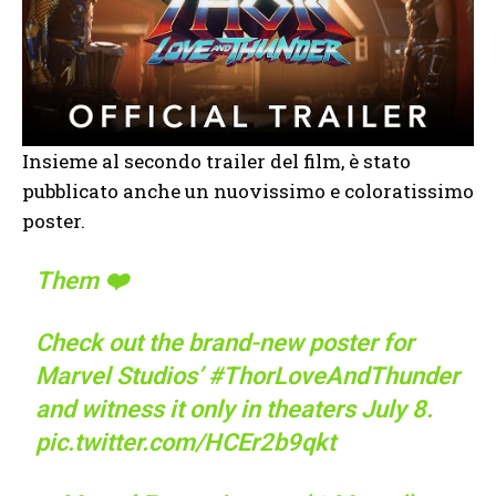
Insieme al secondo trailer del film, è stato
pubblicato anche un nuovissimo e coloratissimo
poster.
Them ❤️
Check out the brand-new poster for
Marvel Studios’
#ThorLoveAndThunder
and witness it only in theaters July 8.
pic.twitter.com/HCEr2b9qkt