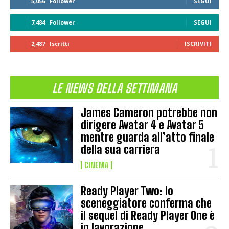
5,056
Follower
SEGUI
7,484
Follower
SEGUI
2,487
Iscritti
ISCRIVITI
LE NEWS DELLA SETTIMANA
James Cameron potrebbe non
dirigere Avatar 4 e Avatar 5
mentre guarda all’atto finale
della sua carriera
CINEMA
Ready Player Two: lo
sceneggiatore conferma che
il sequel di Ready Player One è
in lavorazione