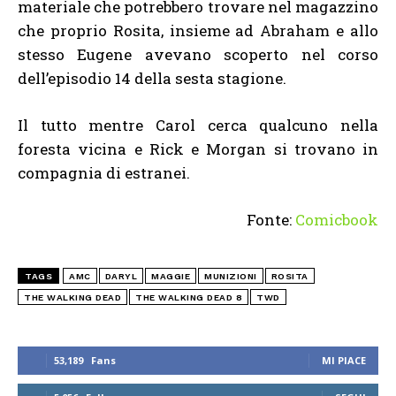
materiale che potrebbero trovare nel magazzino
che proprio Rosita, insieme ad Abraham e allo
stesso Eugene avevano scoperto nel corso
dell’episodio 14 della sesta stagione.
Il tutto mentre Carol cerca qualcuno nella
foresta vicina e Rick e Morgan si trovano in
compagnia di estranei.
Fonte:
Comicbook
TAGS
AMC
DARYL
MAGGIE
MUNIZIONI
ROSITA
THE WALKING DEAD
THE WALKING DEAD 8
TWD
53,189
Fans
MI PIACE