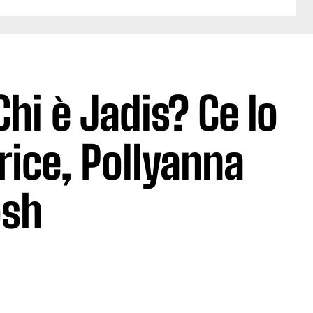
hi è Jadis? Ce lo
rice, Pollyanna
osh