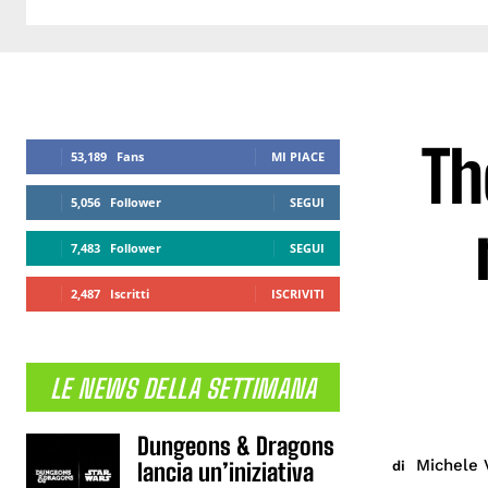
Th
53,189
Fans
MI PIACE
5,056
Follower
SEGUI
7,483
Follower
SEGUI
2,487
Iscritti
ISCRIVITI
LE NEWS DELLA SETTIMANA
Dungeons & Dragons
Michele 
di
lancia un’iniziativa