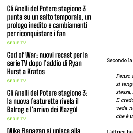
Gli Anelli del Potere stagione 3
punta su un salto temporale, un
prologo inedito e cambiamenti
per riconquistare i fan
SERIE TV
God of War: nuovi recast per la
Secondo la 
serie TV dopo l’addio di Ryan
Hurst a Kratos
Penso c
SERIE TV
si teng
Gli Anelli del Potere stagione 3:
stessa,
E credo
la nuova featurette rivela il
veda ne
Balrog e l’arrivo dei Nazgûl
che è u
SERIE TV
Mike Flanagan si unisce alla
L’attrice h