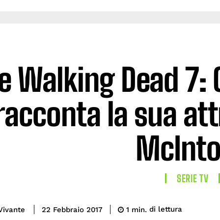
e Walking Dead 7: C
racconta la sua att
McInt
SERIE TV
di lettura
Vivante
1
min.
22 Febbraio 2017