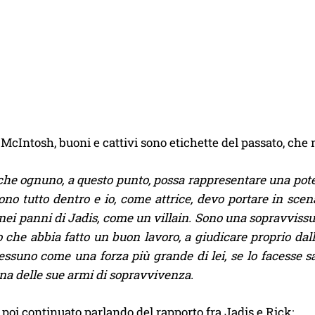
McIntosh, buoni e cattivi sono etichette del passato, che 
he ognuno, a questo punto, possa rappresentare una pote
ono tutto dentro e io, come attrice, devo portare in sc
 nei panni di Jadis, come un villain. Sono una sopravvissu
 che abbia fatto un buon lavoro, a giudicare proprio dal
ssuno come una forza più grande di lei, se lo facesse sa
na delle sue armi di sopravvivenza.
a poi continuato parlando del rapporto fra Jadis e Rick: