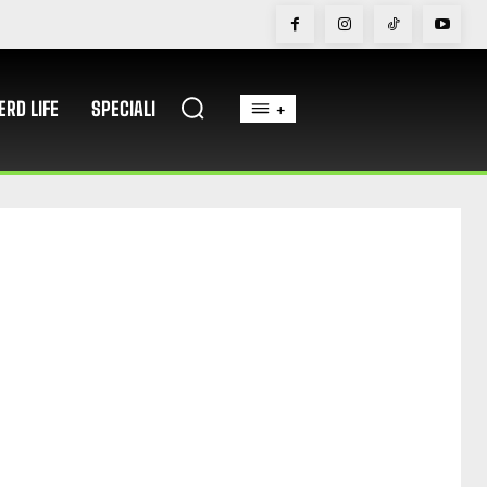
ERD LIFE
SPECIALI
+