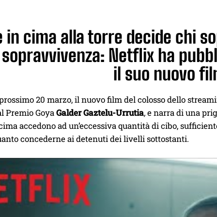
è in cima alla torre decide chi so
 sopravvivenza: Netflix ha pubbli
il suo nuovo fil
l prossimo 20 marzo, il nuovo film del colosso dello streamin
al Premio Goya
Galder Gaztelu-Urrutia
,
e narra di una pri
cima accedono ad un’eccessiva quantità di cibo, sufficiente 
anto concederne ai detenuti dei livelli sottostanti.