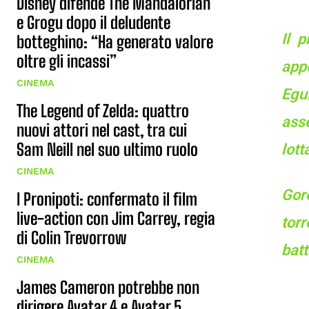
Disney difende The Mandalorian
e Grogu dopo il deludente
Il 
botteghino: “Ha generato valore
oltre gli incassi”
app
CINEMA
Egu
The Legend of Zelda: quattro
asse
nuovi attori nel cast, tra cui
Sam Neill nel suo ultimo ruolo
lott
CINEMA
Gor
I Pronipoti: confermato il film
live-action con Jim Carrey, regia
tor
di Colin Trevorrow
batt
CINEMA
James Cameron potrebbe non
dirigere Avatar 4 e Avatar 5