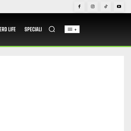
ERD LIFE
SPECIALI
+