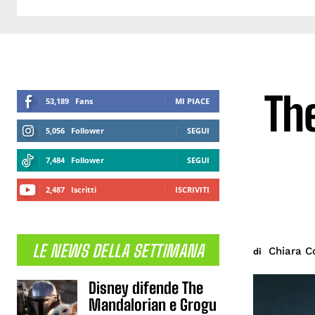
The
53,189
Fans
MI PIACE
5,056
Follower
SEGUI
7,484
Follower
SEGUI
2,487
Iscritti
ISCRIVITI
LE NEWS DELLA SETTIMANA
Chiara C
di
Disney difende The
Mandalorian e Grogu