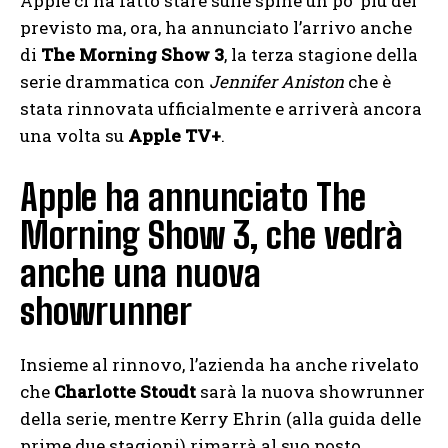
Apple ci ha fatto stare sulle spine un po’ più del
previsto ma, ora, ha annunciato l’arrivo anche
di
The Morning Show 3
, la terza stagione della
serie drammatica con
Jennifer Aniston
che è
stata rinnovata ufficialmente e arriverà ancora
una volta su
Apple TV+
.
Apple ha annunciato The
Morning Show 3, che vedrà
anche una nuova
showrunner
Insieme al rinnovo, l’azienda ha anche rivelato
che
Charlotte Stoudt
sarà la nuova showrunner
della serie, mentre Kerry Ehrin (alla guida delle
prime due stagioni) rimarrà al suo posto