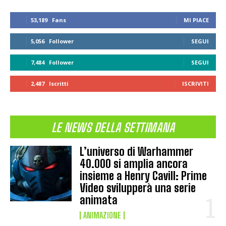
53,189
Fans
MI PIACE
5,056
Follower
SEGUI
7,484
Follower
SEGUI
2,487
Iscritti
ISCRIVITI
LE NEWS DELLA SETTIMANA
L’universo di Warhammer
40.000 si amplia ancora
insieme a Henry Cavill: Prime
Video svilupperà una serie
animata
ANIMAZIONE