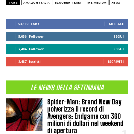
TAGS
AMAZON ITALIA
BLOOBER TEAM
THE MEDIUM
XBOX
53,189
Fans
MI PIACE
5,056
Follower
SEGUI
7,484
Follower
SEGUI
2,487
Iscritti
ISCRIVITI
LE NEWS DELLA SETTIMANA
Spider-Man: Brand New Day
polverizza il record di
Avengers: Endgame con 360
milioni di dollari nel weekend
di apertura