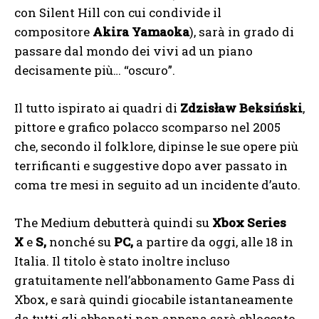
con Silent Hill con cui condivide il
compositore
Akira Yamaoka
), sarà in grado di
passare dal mondo dei vivi ad un piano
decisamente più… “oscuro”.
Il tutto ispirato ai quadri di
Zdzisław Beksiński
,
pittore e grafico polacco scomparso nel 2005
che, secondo il folklore, dipinse le sue opere più
terrificanti e suggestive dopo aver passato in
coma tre mesi in seguito ad un incidente d’auto.
The Medium debutterà quindi su
Xbox Series
X
e
S,
nonché su
PC,
a partire da oggi, alle 18 in
Italia. Il titolo è stato inoltre incluso
gratuitamente nell’abbonamento Game Pass di
Xbox, e sarà quindi giocabile istantaneamente
da tutti gli abbonati non appena sarà sbloccato.