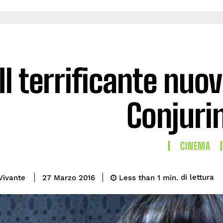
Il terrificante nuov
Conjuri
CINEMA
di lettura
Vivante
Less than 1
min.
27 Marzo 2016