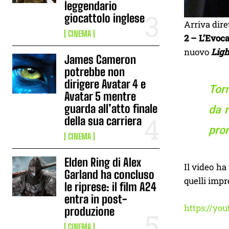
leggendario
giocattolo inglese
Arriva dir
CINEMA
2 – L’Evoc
nuovo
Ligh
James Cameron
potrebbe non
dirigere Avatar 4 e
Tor
Avatar 5 mentre
guarda all’atto finale
da r
della sua carriera
pron
CINEMA
Elden Ring di Alex
Il video ha
Garland ha concluso
quelli impr
le riprese: il film A24
entra in post-
https://yo
produzione
CINEMA