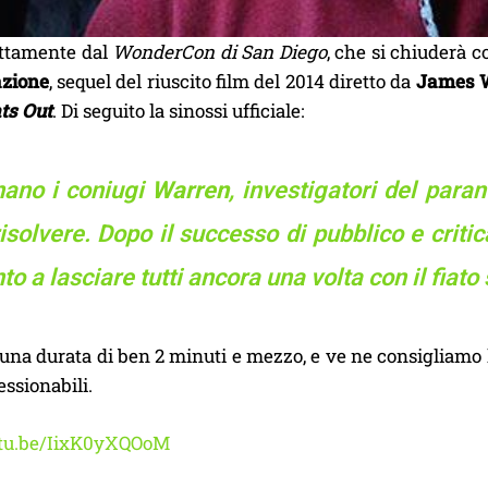
ettamente dal
WonderCon di San Diego
, che si chiuderà co
azione
, sequel del riuscito film del 2014 diretto da
James 
ts Out
. Di seguito la sinossi ufficiale:
nano i coniugi
Warren
, investigatori del para
isolvere. Dopo il successo di pubblico e critic
to a lasciare tutti ancora una volta con il fiat
 una durata di ben 2 minuti e mezzo, e ve ne consigliamo l
essionabili.
utu.be/IixK0yXQOoM