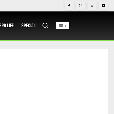
ERD LIFE
SPECIALI
+