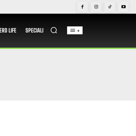
ERD LIFE
SPECIALI
+