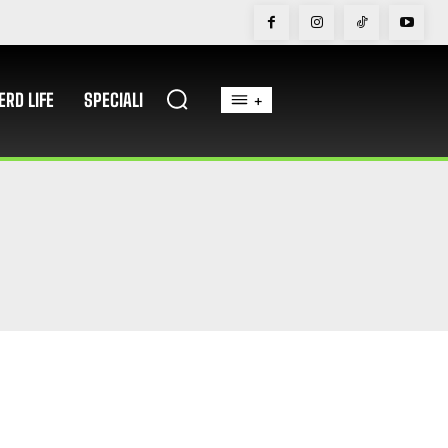
ERD LIFE
SPECIALI
+