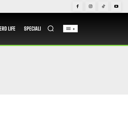
ERD LIFE
SPECIALI
+