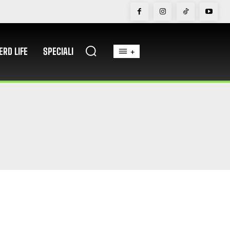
ERD LIFE
SPECIALI
+