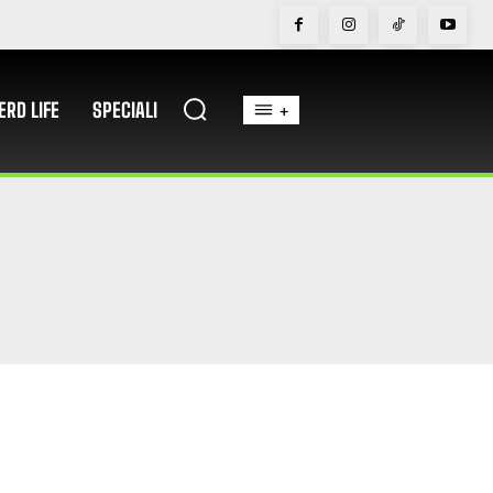
ERD LIFE
SPECIALI
+