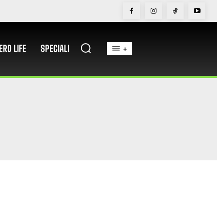
ERD LIFE
SPECIALI
+