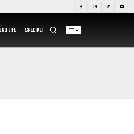
ERD LIFE
SPECIALI
+