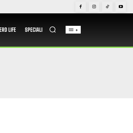
ERD LIFE
SPECIALI
+