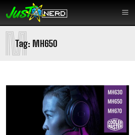
M
Tag:
MH650