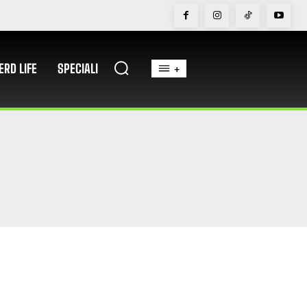
ERD LIFE
SPECIALI
+