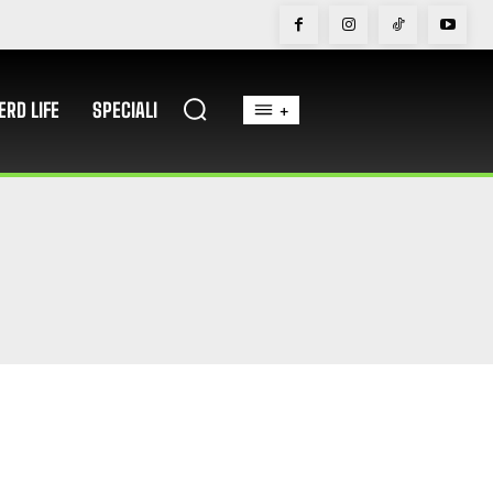
ERD LIFE
SPECIALI
+