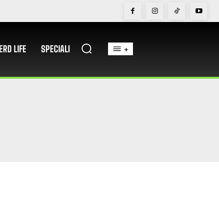
ERD LIFE
SPECIALI
+