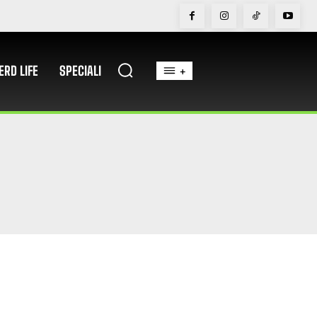
ERD LIFE
SPECIALI
+