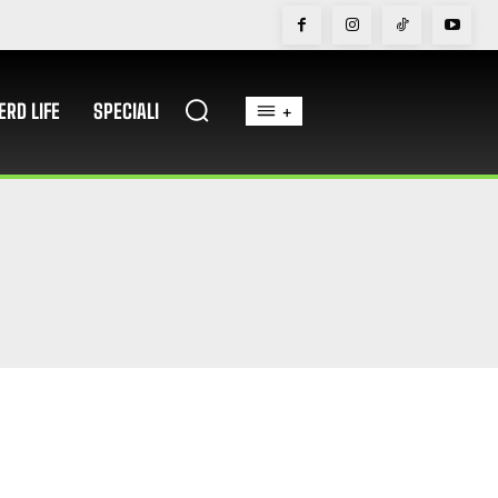
ERD LIFE
SPECIALI
+