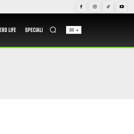
ERD LIFE
SPECIALI
+