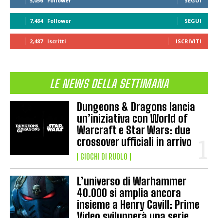
5,056
Follower
SEGUI
7,484
Follower
SEGUI
2,487
Iscritti
ISCRIVITI
LE NEWS DELLA SETTIMANA
Dungeons & Dragons lancia
un’iniziativa con World of
Warcraft e Star Wars: due
crossover ufficiali in arrivo
GIOCHI DI RUOLO
L’universo di Warhammer
40.000 si amplia ancora
insieme a Henry Cavill: Prime
Video svilupperà una serie