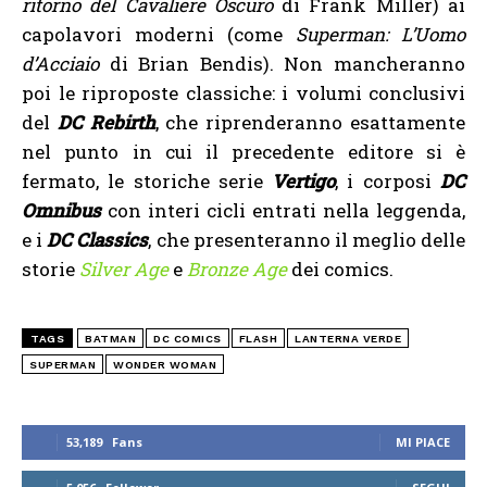
ritorno del Cavaliere Oscuro
di Frank Miller) ai
capolavori moderni (come
Superman: L’Uomo
d’Acciaio
di Brian Bendis). Non mancheranno
poi le riproposte classiche: i volumi conclusivi
del
DC Rebirth
, che riprenderanno esattamente
nel punto in cui il precedente editore si è
fermato, le storiche serie
Vertigo
, i corposi
DC
Omnibus
con interi cicli entrati nella leggenda,
e i
DC Classics
, che presenteranno il meglio delle
storie
Silver Age
e
Bronze Age
dei comics.
TAGS
BATMAN
DC COMICS
FLASH
LANTERNA VERDE
SUPERMAN
WONDER WOMAN
53,189
Fans
MI PIACE