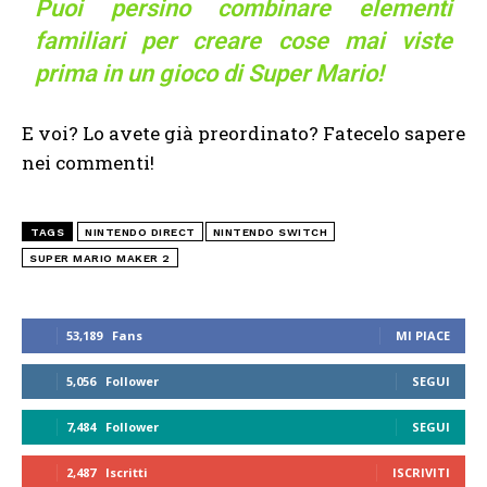
Puoi persino combinare elementi
familiari per creare cose mai viste
prima in un gioco di Super Mario!
E voi? Lo avete già preordinato? Fatecelo sapere
nei commenti!
TAGS
NINTENDO DIRECT
NINTENDO SWITCH
SUPER MARIO MAKER 2
53,189
Fans
MI PIACE
5,056
Follower
SEGUI
7,484
Follower
SEGUI
2,487
Iscritti
ISCRIVITI