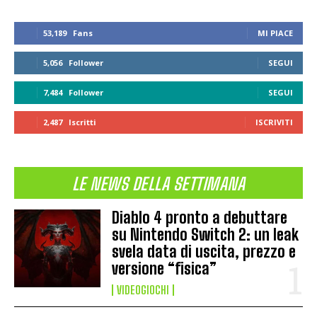
53,189
Fans
MI PIACE
5,056
Follower
SEGUI
7,484
Follower
SEGUI
2,487
Iscritti
ISCRIVITI
LE NEWS DELLA SETTIMANA
Diablo 4 pronto a debuttare
su Nintendo Switch 2: un leak
svela data di uscita, prezzo e
versione “fisica”
VIDEOGIOCHI