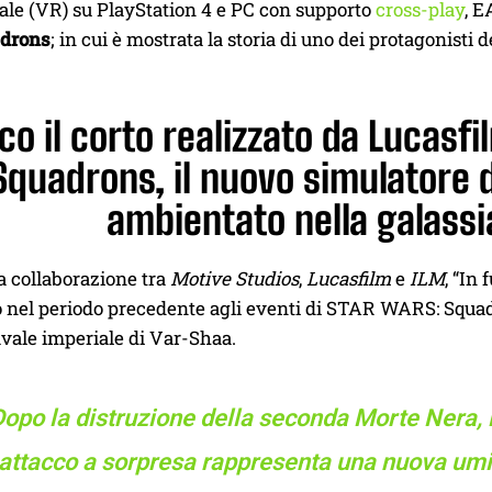
uale (VR) su PlayStation 4 e PC con supporto
cross-play
, E
drons
; in cui è mostrata la storia di uno dei protagonisti
co il corto realizzato da Lucasfi
Squadrons, il nuovo simulatore 
ambientato nella galassi
a collaborazione tra
Motive Studios
,
Lucasfilm
e
ILM
, “In
nel periodo precedente agli eventi di STAR WARS: Squadro
vale imperiale di Var-Shaa.
opo la distruzione della seconda Morte Nera, la
attacco a sorpresa rappresenta una nuova umili