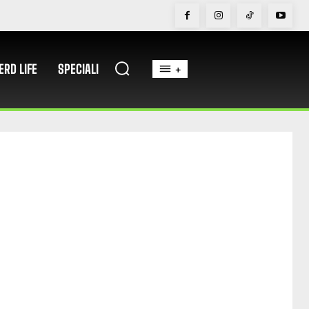
ERD LIFE
SPECIALI
+