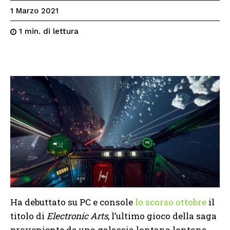
1 Marzo 2021
di lettura
1
min.
Ha debuttato su PC e console
lo scorso ottobre
il
titolo di
Electronic Arts
, l’ultimo gioco della saga
proveniente da una galassia lontana lontana