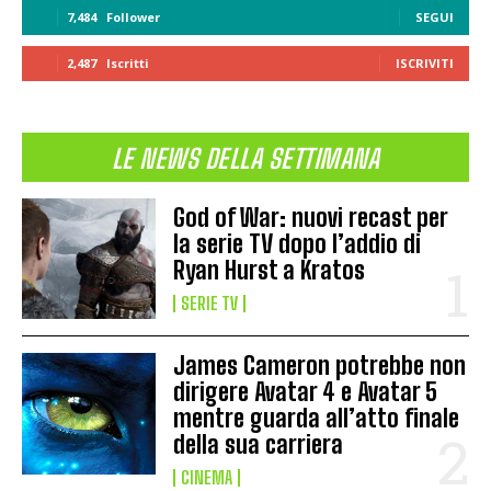
7,484
Follower
SEGUI
2,487
Iscritti
ISCRIVITI
LE NEWS DELLA SETTIMANA
God of War: nuovi recast per
la serie TV dopo l’addio di
Ryan Hurst a Kratos
SERIE TV
James Cameron potrebbe non
dirigere Avatar 4 e Avatar 5
mentre guarda all’atto finale
della sua carriera
CINEMA