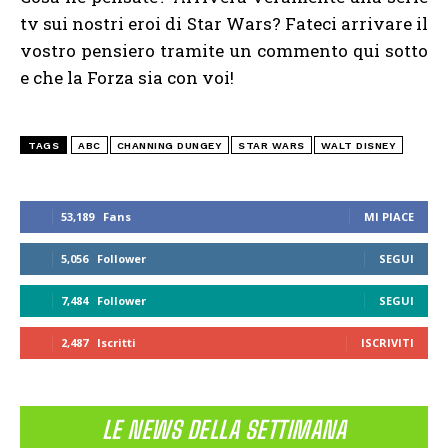
tv sui nostri eroi di Star Wars? Fateci arrivare il
vostro pensiero tramite un commento qui sotto
e che la Forza sia con voi!
TAGS
ABC
CHANNING DUNGEY
STAR WARS
WALT DISNEY
53,189
Fans
MI PIACE
5,056
Follower
SEGUI
7,484
Follower
SEGUI
2,487
Iscritti
ISCRIVITI
LE NEWS DELLA SETTIMANA