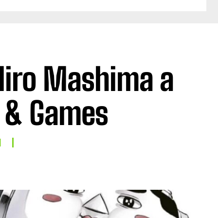
Hiro Mashima a
 & Games
I