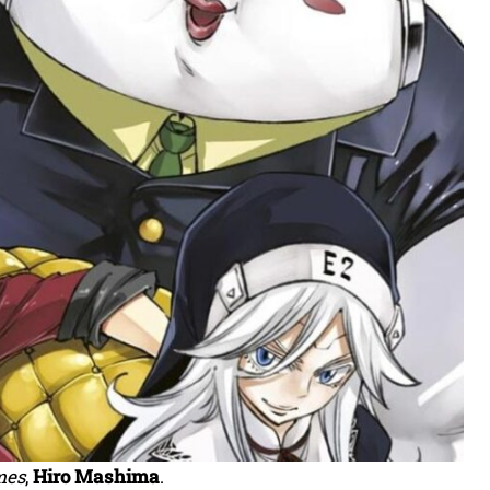
mes
,
Hiro Mashima
.