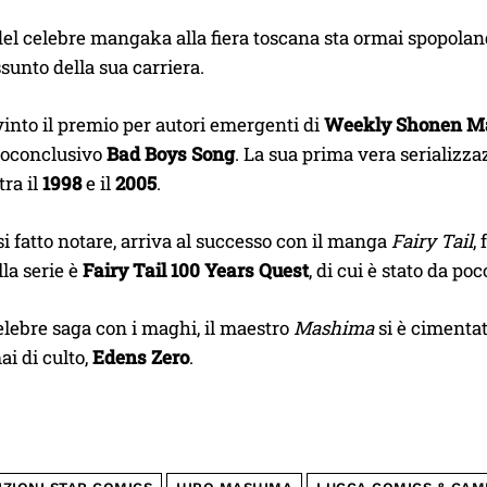
del celebre mangaka alla fiera toscana sta ormai spopola
ssunto della sua carriera.
into il premio per autori emergenti di
Weekly Shonen M
toconclusivo
Bad Boys Song
. La sua prima vera serializz
tra il
1998
e il
2005
.
i fatto notare, arriva al successo con il manga
Fairy Tail
,
lla serie è
Fairy Tail 100 Years Quest
, di cui è stato da p
celebre saga con i maghi, il maestro
Mashima
si è cimenta
ai di culto,
Edens Zero
.