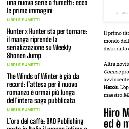
una nuova serie a fumetti: ecco
le prime immagini
Un pos
LIBRI E FUMETTI
Hunter x Hunter sta per tornare:
Il primo ti
il manga riprende la
mondo dell’
serializzazione su Weekly
distribuito
Shonen Jump
Altra novit
LIBRI E FUMETTI
Comics
pro
The Winds of Winter è già da
avvincente
record: l’attesa per il nuovo
Hero’s
. L’o
romanzo è ormai più lunga
maestro
M
dell’intera saga pubblicata
Hiro 
LIBRI E FUMETTI
L’ora del caffè: BAO Publishing
ed è m