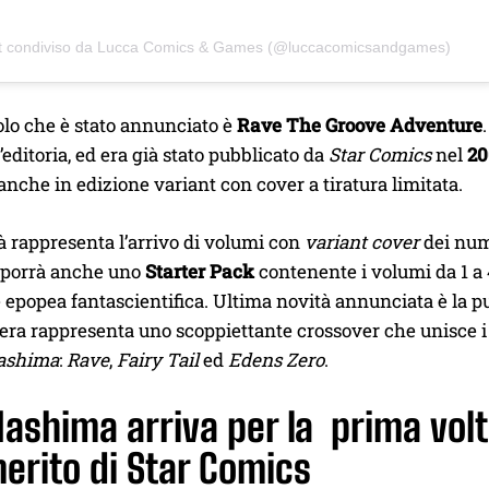
t condiviso da Lucca Comics & Games (@luccacomicsandgames)
tolo che è stato annunciato è
Rave The Groove Adventure
editoria, ed era già stato pubblicato da
Star Comics
nel
20
 anche in edizione variant con cover a tiratura limitata.
à rappresenta l’arrivo di volumi con
variant cover
dei num
porrà anche uno
Starter Pack
contenente i volumi da 1 a 4
 epopea fantascientifica. Ultima novità annunciata è la 
pera rappresenta uno scoppiettante crossover che unisce i 
ashima
:
Rave
,
Fairy Tail
ed
Edens Zero
.
Mashima arriva per la prima vol
erito di Star Comics