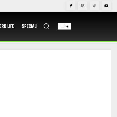
ERD LIFE
SPECIALI
+