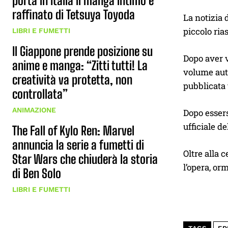
porta in Italia il manga intimo e
raffinato di Tetsuya Toyoda
La notizia 
piccolo ria
LIBRI E FUMETTI
Il Giappone prende posizione su
Dopo aver v
anime e manga: “Zitti tutti! La
volume au
creatività va protetta, non
pubblicata 
controllata”
ANIMAZIONE
Dopo essers
ufficiale de
The Fall of Kylo Ren: Marvel
annuncia la serie a fumetti di
Oltre alla 
Star Wars che chiuderà la storia
l’opera, orm
di Ben Solo
LIBRI E FUMETTI