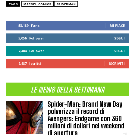
TAGS
MARVEL COMICS
SPIDERMAN
53,189
Fans
MI PIACE
5,056
Follower
SEGUI
7,484
Follower
SEGUI
2,487
Iscritti
ISCRIVITI
LE NEWS DELLA SETTIMANA
Spider-Man: Brand New Day
polverizza il record di
Avengers: Endgame con 360
milioni di dollari nel weekend
di apertura