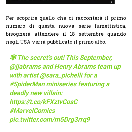
Per scoprire quello che ci racconterà il primo
numero di questa nuova serie fumettistica,
bisognerà attendere il 18 settembre quando
negli USA verrà pubblicato il primo albo.
🕸️ The secret’s out! This September,
@jjabrams
and Henry Abrams team up
with artist
@sara_pichelli
for a
#SpiderMan
miniseries featuring a
deadly new villain:
https://t.co/kFXztvCosC
#MarvelComics
pic.twitter.com/m5Drg3rrq9