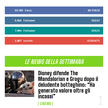
53,189
Fans
MI PIACE
5,056
Follower
SEGUI
7,484
Follower
SEGUI
2,487
Iscritti
ISCRIVITI
LE NEWS DELLA SETTIMANA
Disney difende The
Mandalorian e Grogu dopo il
deludente botteghino: “Ha
generato valore oltre gli
incassi”
CINEMA