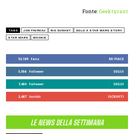
Fonte:
Geektyrant
TAGS
JON FAVREAU
RIO DURANT
SOLO A STAR WARS STORY
STAR WARS
WOOKIE
53,189
Fans
MI PIACE
5,056
Follower
SEGUI
7,484
Follower
SEGUI
2,487
Iscritti
ISCRIVITI
LE NEWS DELLA SETTIMANA