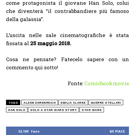
come protagonista il giovane Han Solo, colui
che diventerà “il contrabbandiere più famoso
della galassia”.
L’uscita nelle sale cinematografiche è stata
fissata al
25 maggio 2018.
Cosa ne pensate? Fatecelo sapere con un
commento qui sotto!
Fonte:
Comicbookmovie
TAGS
ALDEN EHRENREICH
EMILIA CLARKE
GUERRE STELLARI
HAN SOLO
SOLO A STAR WARS STORY
STAR WARS
53,189
Fans
MI PIACE