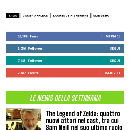
TAGS
CASEY AFFLECK
LAURENCE FISHBURNE
SLINGSHOT
53,189
Fans
MI PIACE
5,056
Follower
SEGUI
7,483
Follower
SEGUI
2,487
Iscritti
ISCRIVITI
LE NEWS DELLA SETTIMANA
The Legend of Zelda: quattro
nuovi attori nel cast, tra cui
Sam Neill nel suo ultimo ruolo