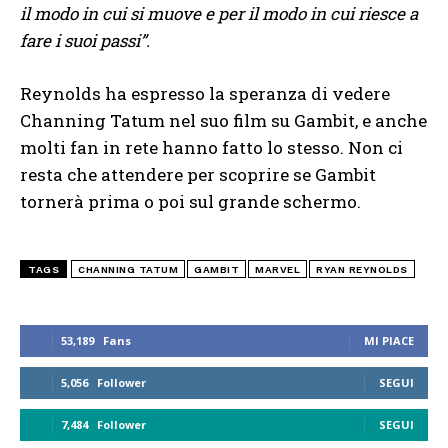
il modo in cui si muove e per il modo in cui riesce a
fare i suoi passi”.
Reynolds ha espresso la speranza di vedere
Channing Tatum nel suo film su Gambit, e anche
molti fan in rete hanno fatto lo stesso. Non ci
resta che attendere per scoprire se Gambit
tornerà prima o poi sul grande schermo.
TAGS
CHANNING TATUM
GAMBIT
MARVEL
RYAN REYNOLDS
53,189
Fans
MI PIACE
5,056
Follower
SEGUI
7,484
Follower
SEGUI