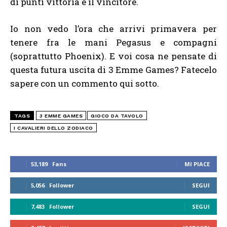
di punti vittoria è il vincitore.
Io non vedo l’ora che arrivi primavera per
tenere fra le mani Pegasus e compagni
(soprattutto Phoenix). E voi cosa ne pensate di
questa futura uscita di 3 Emme Games? Fatecelo
sapere con un commento qui sotto.
TAGS
3 EMME GAMES
GIOCO DA TAVOLO
I CAVALIERI DELLO ZODIACO
53,189
Fans
MI PIACE
5,056
Follower
SEGUI
7,483
Follower
SEGUI