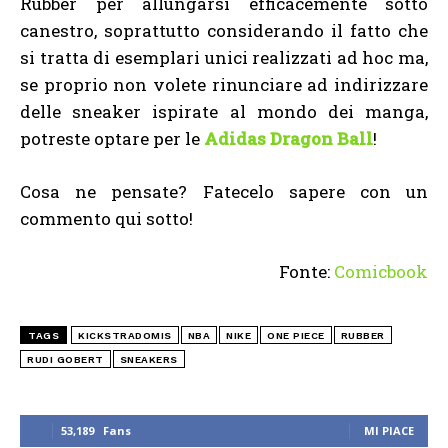
Rubber per allungarsi efficacemente sotto
canestro, soprattutto considerando il fatto che
si tratta di esemplari unici realizzati ad hoc ma,
se proprio non volete rinunciare ad indirizzare
delle sneaker ispirate al mondo dei manga,
potreste optare per le
Adidas Dragon Ball
!
Cosa ne pensate? Fatecelo sapere con un
commento qui sotto!
Fonte:
Comicbook
TAGS
KICKSTRADOMIS
NBA
NIKE
ONE PIECE
RUBBER
RUDI GOBERT
SNEAKERS
53,189
Fans
MI PIACE