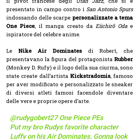
il pivot francese degli
Utah Jazz
, che si è
presentato in campo contro i
San Antonio Spurs
indossando delle scarpe
personalizzate a tema
One Piece
, il manga creato da
Eiichirō Oda
e
ispiratore del celebre anime.
Le
Nike Air Dominates
di Robert, che
presentavano la figura del protagonista
Rubber
(Monkey D. Rufy) e il logo della sua ciurma, sono
state create dall’artista
Kickstradomis
, famoso
per aver modificato e personalizzato le sneaker
di diversi atleti famosi facendole diventare
delle vere e proprie opere d’arte.
@rudygobert27
One Piece PEs
Put my bro Rudys favorite character
Luffy on his Air Dominates. Gonna look