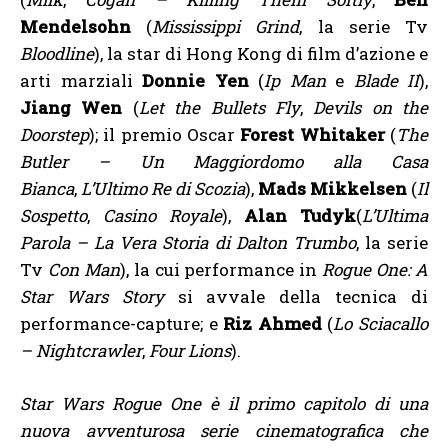
Mendelsohn
(
Mississippi Grind
, la serie Tv
Bloodline
), la star di Hong Kong di film d’azione e
arti marziali
Donnie Yen
(
Ip Man
e
Blade II
),
Jiang Wen
(
Let the Bullets Fly
,
Devils on the
Doorstep
); il premio Oscar
Forest Whitaker
(
The
Butler – Un Maggiordomo alla Casa
Bianca
,
L’Ultimo Re di Scozia
),
Mads Mikkelsen
(
Il
Sospetto
,
Casino Royale
),
Alan Tudyk
(
L’Ultima
Parola – La Vera Storia di Dalton Trumbo
, la serie
Tv
Con Man
), la cui performance in
Rogue One: A
Star Wars Story
si avvale della tecnica di
performance-capture; e
Riz Ahmed
(
Lo Sciacallo
– Nightcrawler
,
Four Lions
).
Star Wars Rogue One è il primo capitolo di una
nuova avventurosa serie cinematografica che