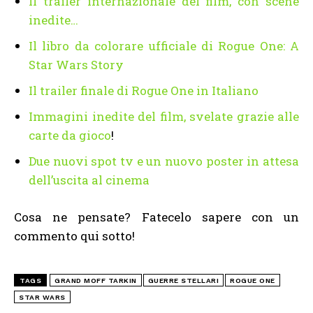
Il trailer internazionale del film, con scene
inedite…
Il libro da colorare ufficiale di Rogue One: A
Star Wars Story
Il trailer finale di Rogue One in Italiano
Immagini inedite del film, svelate grazie alle
carte da gioco
!
Due nuovi spot tv e un nuovo poster in attesa
dell’uscita al cinema
Cosa ne pensate? Fatecelo sapere con un
commento qui sotto!
TAGS
GRAND MOFF TARKIN
GUERRE STELLARI
ROGUE ONE
STAR WARS