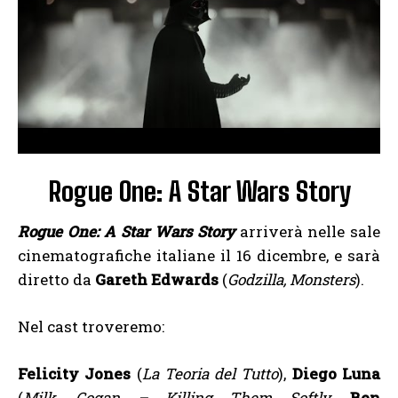
Rogue One: A Star Wars Story
Rogue One: A Star Wars Story
arriverà nelle sale
cinematografiche italiane il 16 dicembre, e sarà
diretto da
Gareth Edwards
(
Godzilla, Monsters
).
Nel cast troveremo:
Felicity Jones
(
La Teoria del Tutto
),
Diego Luna
(
Milk
,
Cogan – Killing Them Softly
,
Ben