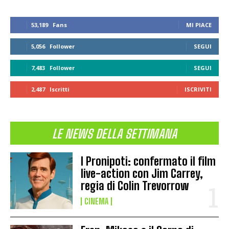
53,189
Fans
MI PIACE
5,056
Follower
SEGUI
7,483
Follower
SEGUI
2,487
Iscritti
ISCRIVITI
LE NEWS DELLA SETTIMANA
I Pronipoti: confermato il film
live-action con Jim Carrey,
regia di Colin Trevorrow
CINEMA