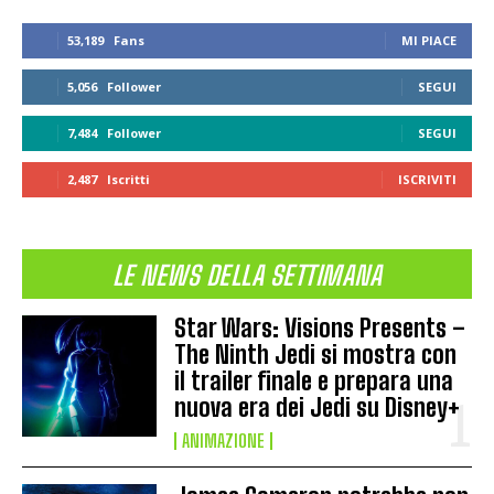
53,189
Fans
MI PIACE
5,056
Follower
SEGUI
7,484
Follower
SEGUI
2,487
Iscritti
ISCRIVITI
LE NEWS DELLA SETTIMANA
Star Wars: Visions Presents –
The Ninth Jedi si mostra con
il trailer finale e prepara una
nuova era dei Jedi su Disney+
ANIMAZIONE