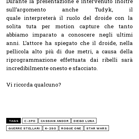
Durante la presentazione è intervenuto inoltre
sull’argomento anche Tudyk, il
quale interpreterà il ruolo del droide con la
solita tuta per motion capture che tanto
abbiamo imparato a conoscere negli ultimi
anni. L’attore ha spiegato che il droide, nella
pellicola alto più di due metri, a causa della
riprogrammazione effettuata dai ribelli sarà
incredibilmente onesto e sfacciato.
Vi ricorda qualcuno?
TAGS
C-3PO
CASSIAN ANDOR
DIEGO LUNA
GUERRE STELLARI
K-2SO
ROGUE ONE
STAR WARS