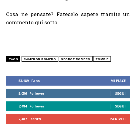
Cosa ne pensate? Fatecelo sapere tramite un
commento qui sotto!
TAGS
CAMERON ROMERO
GEORGE ROMERO
ZOMBIE
53,189
Fans
MI PIACE
5,056
Follower
SEGUI
7,484
Follower
SEGUI
2,487
Iscritti
ISCRIVITI