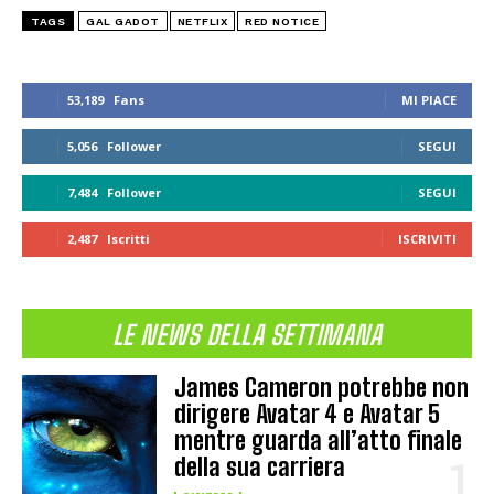
TAGS
GAL GADOT
NETFLIX
RED NOTICE
53,189
Fans
MI PIACE
5,056
Follower
SEGUI
7,484
Follower
SEGUI
2,487
Iscritti
ISCRIVITI
LE NEWS DELLA SETTIMANA
James Cameron potrebbe non
dirigere Avatar 4 e Avatar 5
mentre guarda all’atto finale
della sua carriera