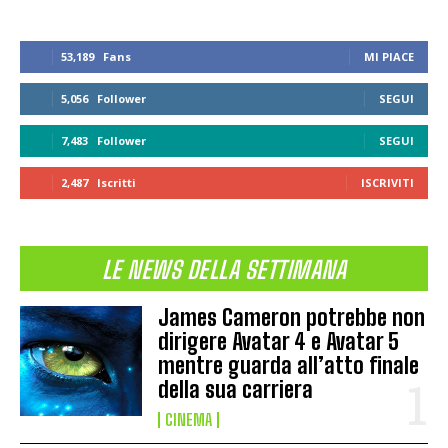
53,189
Fans
MI PIACE
5,056
Follower
SEGUI
7,483
Follower
SEGUI
2,487
Iscritti
ISCRIVITI
LE NEWS DELLA SETTIMANA
James Cameron potrebbe non
dirigere Avatar 4 e Avatar 5
mentre guarda all’atto finale
della sua carriera
CINEMA