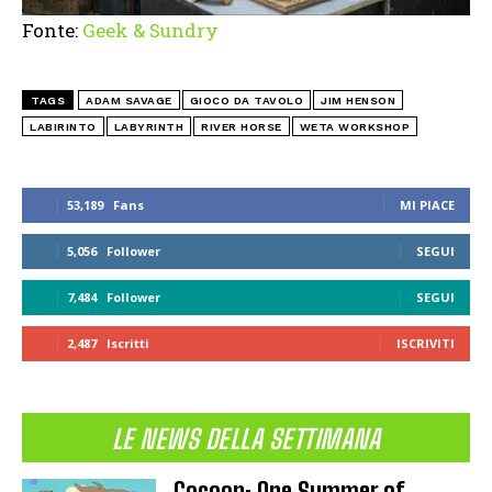
Fonte:
Geek & Sundry
TAGS
ADAM SAVAGE
GIOCO DA TAVOLO
JIM HENSON
LABIRINTO
LABYRINTH
RIVER HORSE
WETA WORKSHOP
53,189
Fans
MI PIACE
5,056
Follower
SEGUI
7,484
Follower
SEGUI
2,487
Iscritti
ISCRIVITI
LE NEWS DELLA SETTIMANA
Cocoon: One Summer of