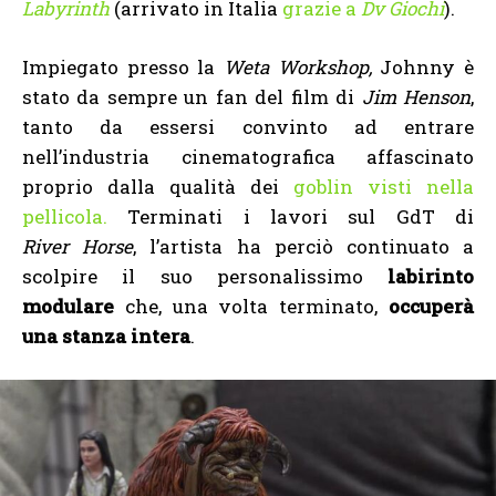
Labyrinth
(arrivato in Italia
grazie a
Dv Giochi
).
Impiegato presso la
Weta Workshop,
Johnny
è
stato da sempre un fan del film di
Jim Henson
,
tanto da essersi convinto ad entrare
nell’industria cinematografica affascinato
proprio dalla qualità dei
goblin visti nella
pellicola.
Terminati i lavori sul GdT di
River Horse
, l’artista ha perciò continuato a
scolpire il suo personalissimo
labirinto
modulare
che, una volta terminato,
occuperà
una stanza intera
.