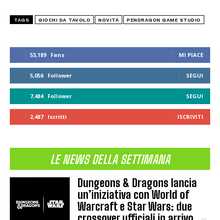
TAGS
GIOCHI DA TAVOLO
NOVITÀ
PENDRAGON GAME STUDIO
53,189
Fans
MI PIACE
5,056
Follower
SEGUI
7,484
Follower
SEGUI
2,487
Iscritti
ISCRIVITI
LE NEWS DELLA SETTIMANA
Dungeons & Dragons lancia
un’iniziativa con World of
Warcraft e Star Wars: due
crossover ufficiali in arrivo